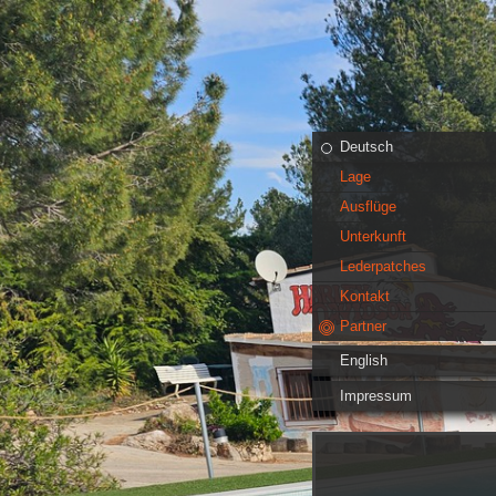
Deutsch
Lage
Ausflüge
Unterkunft
Lederpatches
Kontakt
Partner
English
Impressum